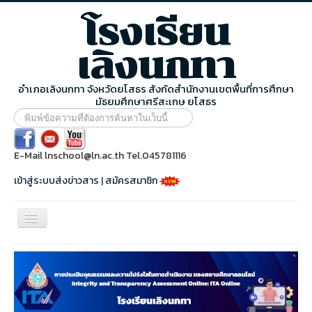
โรงเรียน
เลิงนกทา
อำเภอเลิงนกทา จังหวัดยโสธร สังกัดสำนักงานเขตพื้นที่การศึกษา
มัธยมศึกษาศรีสะเกษ ยโสธร
พิมพ์
ข้อความ
ที่
ต้องการ
E-Mail lnschool@ln.ac.th Tel.045781116
ค้นหา
ใน
เข้าสู่ระบบส่งข่าวสาร
|
สมัครสมาชิก
เว็บ
นี้
สลับ
เน
วิ
หน้าแรก
เก
ชั่น
ข้อมูลโรงเรียน
ข่าวประชาสัมพันธ์