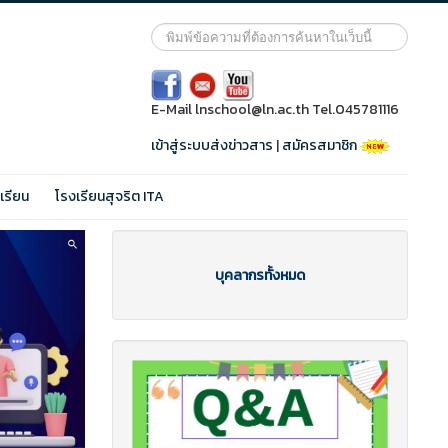
พิมพ์
ข้อความ
ที่
ต้องการ
ค้นหา
E-Mail lnschool@ln.ac.th Tel.045781116
ใน
เว็บ
เข้าสู่ระบบส่งข่าวสาร
|
สมัครสมาชิก
นี้
งเรียน
โรงเรียนสุจริต ITA
บุคลากรทั้งหมด