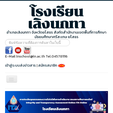
โรงเรียน
เลิงนกทา
อำเภอเลิงนกทา จังหวัดยโสธร สังกัดสำนักงานเขตพื้นที่การศึกษา
มัธยมศึกษาศรีสะเกษ ยโสธร
พิมพ์
ข้อความ
ที่
ต้องการ
E-Mail lnschool@ln.ac.th Tel.045781116
ค้นหา
ใน
เข้าสู่ระบบส่งข่าวสาร
|
สมัครสมาชิก
เว็บ
นี้
สลับ
เน
วิ
หน้าแรก
เก
ชั่น
ข้อมูลโรงเรียน
ข่าวประชาสัมพันธ์