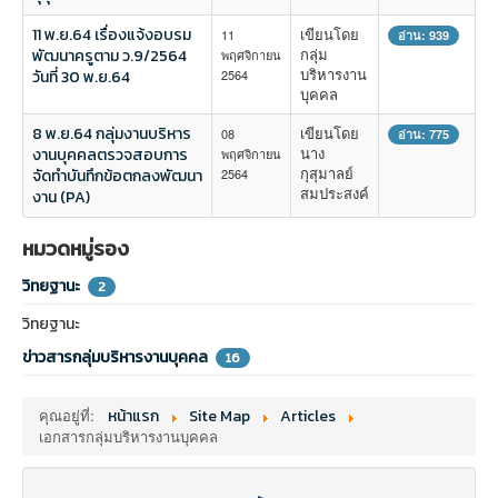
11 พ.ย.64 เรื่องแจ้งอบรม
เขียนโดย
11
อ่าน: 939
กลุ่ม
พัฒนาครูตาม ว.9/2564
พฤศจิกายน
บริหารงาน
วันที่ 30 พ.ย.64
2564
บุคคล
8 พ.ย.64 กลุ่มงานบริหาร
เขียนโดย
08
อ่าน: 775
นาง
งานบุคคลตรวจสอบการ
พฤศจิกายน
กุสุมาลย์
จัดทำบันทึกข้อตกลงพัฒนา
2564
สมประสงค์
งาน (PA)
หมวดหมู่รอง
วิทยฐานะ
2
วิทยฐานะ
ข่าวสารกลุ่มบริหารงานบุคคล
16
คุณอยู่ที่:
หน้าแรก
Site Map
Articles
เอกสารกลุ่มบริหารงานบุคคล