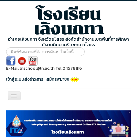
โรงเรียน
เลิงนกทา
อำเภอเลิงนกทา จังหวัดยโสธร สังกัดสำนักงานเขตพื้นที่การศึกษา
มัธยมศึกษาศรีสะเกษ ยโสธร
พิมพ์
ข้อความ
ที่
ต้องการ
E-Mail lnschool@ln.ac.th Tel.045781116
ค้นหา
ใน
เข้าสู่ระบบส่งข่าวสาร
|
สมัครสมาชิก
เว็บ
นี้
สลับ
เน
วิ
หน้าแรก
เก
ชั่น
ข้อมูลโรงเรียน
ข่าวประชาสัมพันธ์