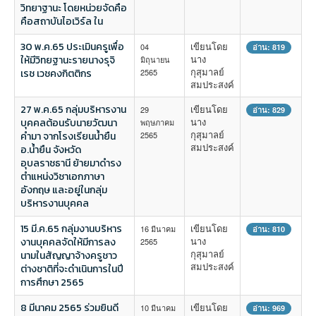
วิทยาฐานะ โดยหน่วยจัดคือ
คือสถาบันไอเวิร์ล ใน
30 พ.ค.65 ประเมินครูเพื่อ
เขียนโดย
04
อ่าน: 819
นาง
ให้มีวิทยฐานะรายนางรุจิ
มิถุนายน
กุสุมาลย์
เรช เวชคงกิตติกร
2565
สมประสงค์
27 พ.ค.65 กลุ่มบริหารงาน
เขียนโดย
29
อ่าน: 829
นาง
บุคคลต้อนรับนายวัฒนา
พฤษภาคม
กุสุมาลย์
คำมา จากโรงเรียนน้ำยืน
2565
สมประสงค์
อ.น้ำยืน จังหวัด
อุบลราชธานี ย้ายมาดำรง
ตำแหน่งวิชาเอกภาษา
อังกฤษ และอยู่ในกลุ่ม
บริหารงานบุคคล
15 มี.ค.65 กลุ่มงานบริหาร
เขียนโดย
16 มีนาคม
อ่าน: 810
นาง
งานบุคคลจัดให้มีการลง
2565
กุสุมาลย์
นามในสัญญาจ้างครูชาว
สมประสงค์
ต่างชาติที่จะดำเนินการในปี
การศึกษา 2565
8 มีนาคม 2565 ร่วมยินดี
เขียนโดย
10 มีนาคม
อ่าน: 969